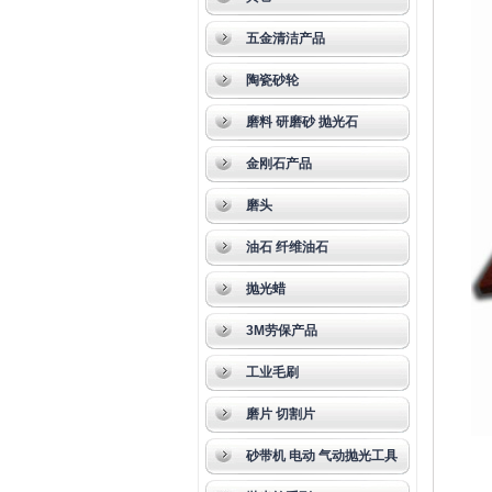
五金清洁产品
陶瓷砂轮
磨料 研磨砂 抛光石
金刚石产品
磨头
油石 纤维油石
抛光蜡
3M劳保产品
工业毛刷
磨片 切割片
砂带机 电动 气动抛光工具