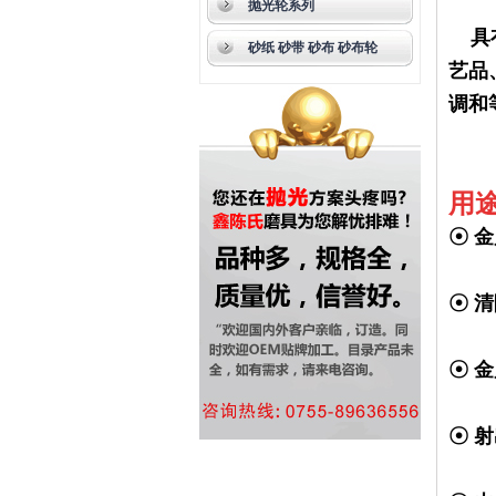
抛光轮系列
具有
砂纸 砂带 砂布 砂布轮
艺品
调和
用
☉ 
☉ 
☉ 
☉ 