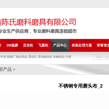
片
3M抛磨
尼龙轮
飞翼轮
产品中心
表面处理方案
荣誉资
叶轮 眼镜厂抛光用品 震动石 震动抛光机 布麻制品 牛胶
部产品
>
不锈钢专用磨头布_2