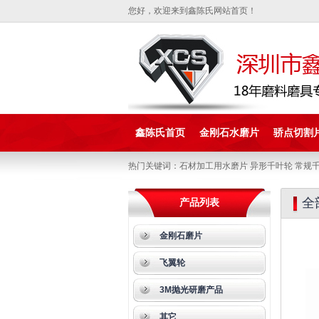
您好，欢迎来到鑫陈氏网站首页！
鑫陈氏首页
金刚石水磨片
骄点切割
热门关键词：石材加工用水磨片 异形千叶轮 常规千
全
产品列表
金刚石磨片
飞翼轮
3M抛光研磨产品
其它