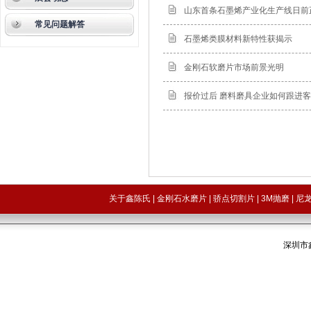
山东首条石墨烯产业化生产线日前
常见问题解答
石墨烯类膜材料新特性获揭示
金刚石软磨片市场前景光明
报价过后 磨料磨具企业如何跟进
关于鑫陈氏
|
金刚石水磨片
|
骄点切割片
|
3M抛磨
|
尼
深圳市