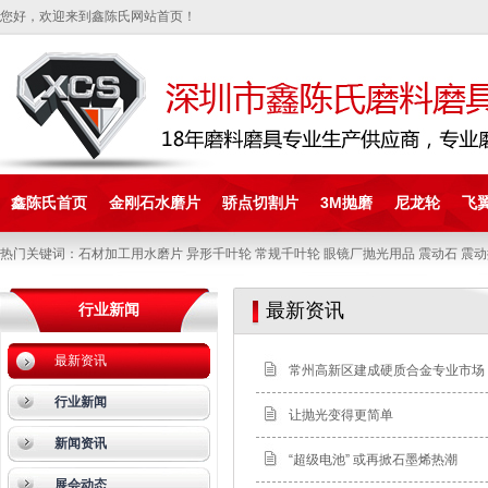
您好，欢迎来到鑫陈氏网站首页！
鑫陈氏首页
金刚石水磨片
骄点切割片
3M抛磨
尼龙轮
飞
热门关键词：石材加工用水磨片 异形千叶轮 常规千叶轮 眼镜厂抛光用品 震动石 震动
最新资讯
行业新闻
最新资讯
常州高新区建成硬质合金专业市场
行业新闻
让抛光变得更简单
新闻资讯
“超级电池” 或再掀石墨烯热潮
展会动态