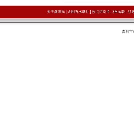
关于鑫陈氏
|
金刚石水磨片
|
骄点切割片
|
3M抛磨
|
尼
深圳市