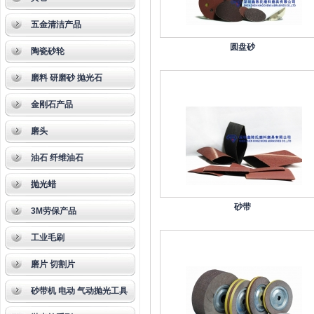
五金清洁产品
圆盘砂
陶瓷砂轮
磨料 研磨砂 抛光石
金刚石产品
磨头
油石 纤维油石
抛光蜡
砂带
3M劳保产品
工业毛刷
磨片 切割片
砂带机 电动 气动抛光工具