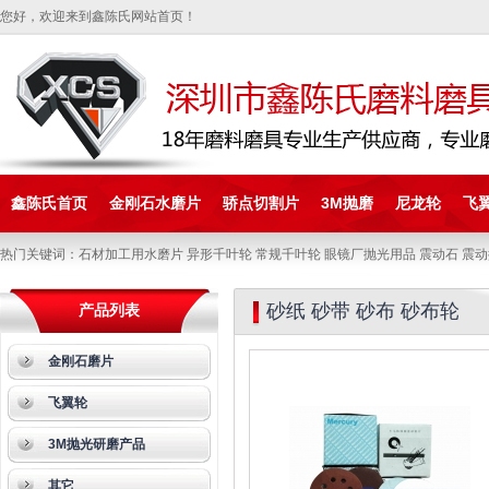
您好，欢迎来到鑫陈氏网站首页！
鑫陈氏首页
金刚石水磨片
骄点切割片
3M抛磨
尼龙轮
飞
热门关键词：石材加工用水磨片 异形千叶轮 常规千叶轮 眼镜厂抛光用品 震动石 震动
砂纸 砂带 砂布 砂布轮
产品列表
金刚石磨片
飞翼轮
3M抛光研磨产品
其它