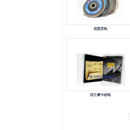
花型页轮
芬兰摩卡砂纸