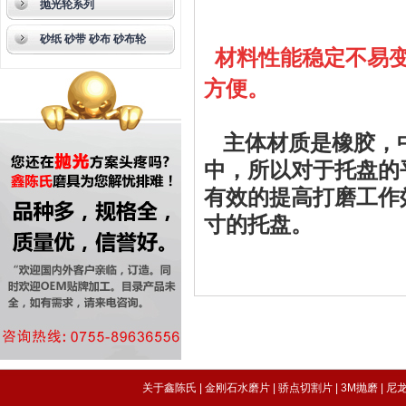
抛光轮系列
砂纸 砂带 砂布 砂布轮
材料性能稳定不易
方便。
主体材质是橡胶，
中，所以对于托盘的
有效的提高打磨工作
寸的托盘。
关于鑫陈氏
|
金刚石水磨片
|
骄点切割片
|
3M抛磨
|
尼