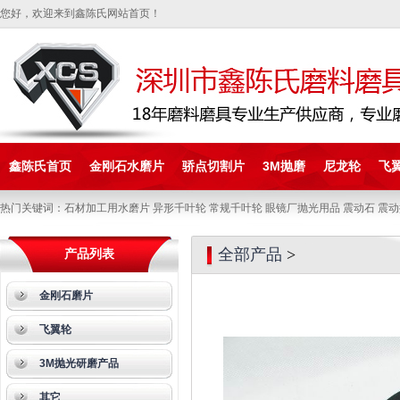
您好，欢迎来到鑫陈氏网站首页！
鑫陈氏首页
金刚石水磨片
骄点切割片
3M抛磨
尼龙轮
飞
热门关键词：石材加工用水磨片 异形千叶轮 常规千叶轮 眼镜厂抛光用品 震动石 震动
全部产品
>
产品列表
金刚石磨片
飞翼轮
3M抛光研磨产品
其它