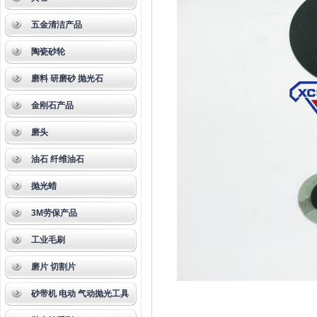
五金清洁产品
陶瓷砂轮
磨料 研磨砂 抛光石
金刚石产品
磨头
油石 纤维油石
抛光蜡
3M劳保产品
工业毛刷
磨片 切割片
砂带机 电动 气动抛光工具