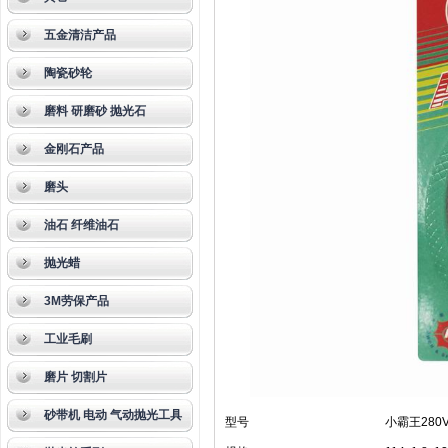
五金清洁产品
陶瓷砂轮
磨料 研磨砂 抛光石
金刚石产品
磨头
油石 纤维油石
抛光蜡
3M劳保产品
工业毛刷
磨片 切割片
砂带机 电动 气动抛光工具
型号
小霸王280V