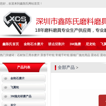
您好，欢迎来到鑫陈氏网站首页！
鑫陈氏首页
金刚石水磨片
骄点切割片
3M抛磨
尼龙轮
飞
热门关键词：石材加工用水磨片 异形千叶轮 常规千叶轮 眼镜厂抛光用品 震动石 震动
全部产品
>
产品列表
金刚石磨片
飞翼轮
3M抛光研磨产品
其它