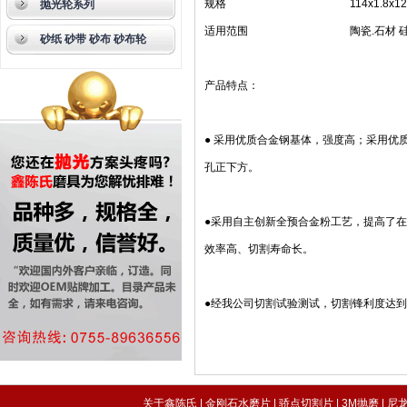
规格
114x1.8x1
抛光轮系列
适用范围
陶瓷.石材 
砂纸 砂带 砂布 砂布轮
产品特点：
● 采用优质合金钢基体，强度高；采用
孔正下方。
●采用自主创新全预合金粉工艺，提高了
效率高、切割寿命长。
●经我公司切割试验测试，切割锋利度达到平
关于鑫陈氏
|
金刚石水磨片
|
骄点切割片
|
3M抛磨
|
尼