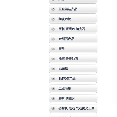
五金清洁产品
陶瓷砂轮
磨料 研磨砂 抛光石
金刚石产品
磨头
油石 纤维油石
抛光蜡
3M劳保产品
工业毛刷
磨片 切割片
砂带机 电动 气动抛光工具