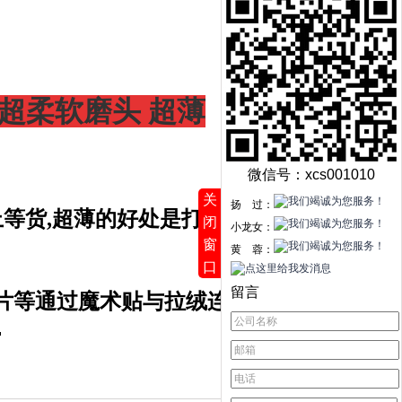
超柔软磨头 超薄
微信号：xcs001010
关
扬 过：
等货,超薄的好处是打磨
闭
小龙女：
窗
黄 蓉：
口
留言
纸片等通过魔术贴与拉绒连
.