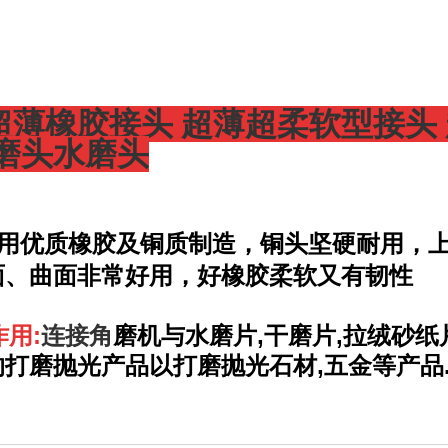
薄橡胶接头 超薄超柔软型接头 
磨头水磨头
用优质橡胶及铜质制造，铜头坚硬耐用，上
面、曲面非常好用，好橡胶柔软又有韧性
作用:
连接角
磨
机与
水磨片
,干磨片,拉绒砂
的打磨抛光产品以打磨抛光石材,五金等产品