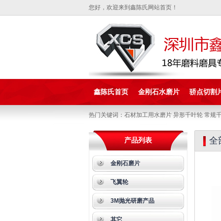
您好，欢迎来到鑫陈氏网站首页！
鑫陈氏首页
金刚石水磨片
骄点切割
热门关键词：石材加工用水磨片 异形千叶轮 常规千
全
产品列表
金刚石磨片
飞翼轮
3M抛光研磨产品
其它