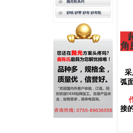
抛光轮系列
砂纸 砂带 砂布 砂布轮
超
角
采
弧
接