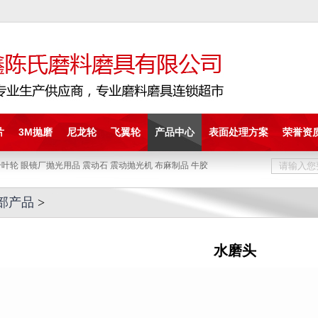
片
3M抛磨
尼龙轮
飞翼轮
产品中心
表面处理方案
荣誉资
叶轮 眼镜厂抛光用品 震动石 震动抛光机 布麻制品 牛胶
部产品
>
水磨头