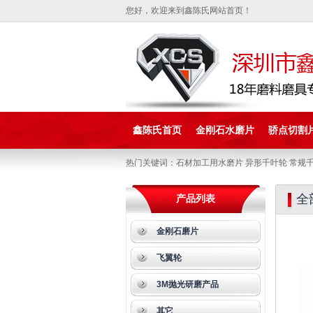
您好，欢迎来到鑫陈氏网站首页！
鑫陈氏首页
金刚石水磨片
骄点切割
热门关键词：石材加工用水磨片 异形千叶轮 常规千
全
产品列表
金刚石磨片
飞翼轮
3M抛光研磨产品
其它