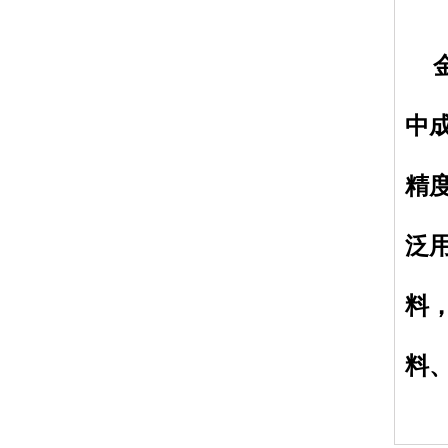
金
中
精
泛
料
料