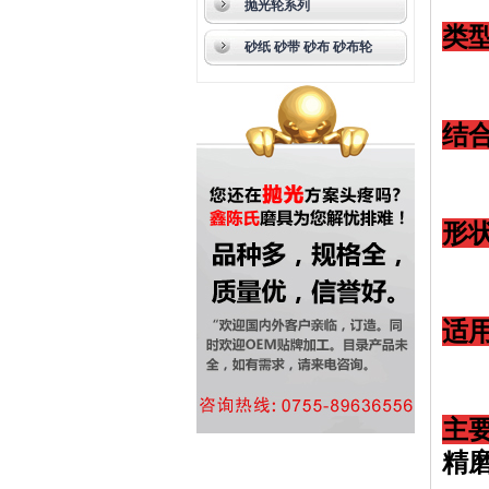
抛光轮系列
类
砂纸 砂带 砂布 砂布轮
结
形
适
主
精