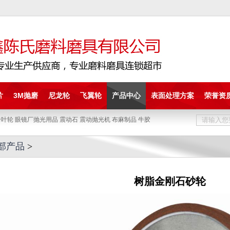
片
3M抛磨
尼龙轮
飞翼轮
产品中心
表面处理方案
荣誉资
叶轮 眼镜厂抛光用品 震动石 震动抛光机 布麻制品 牛胶
部产品
>
树脂金刚石砂轮