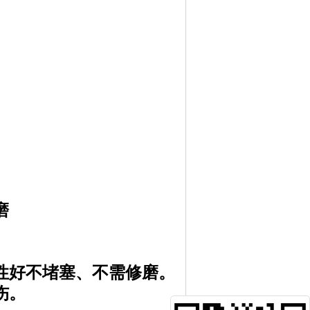
磨
性好不堵塞、不需修磨。
伤。