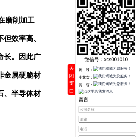
在磨削加工
不但效率高、
命长。因此广
微信号：xcs001010
关
扬 过：
非金属硬脆材
闭
小龙女：
窗
黄 蓉：
口
石、半导体材
留言