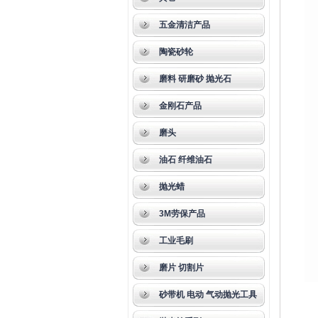
五金清洁产品
陶瓷砂轮
磨料 研磨砂 抛光石
金刚石产品
磨头
油石 纤维油石
抛光蜡
3M劳保产品
工业毛刷
磨片 切割片
砂带机 电动 气动抛光工具