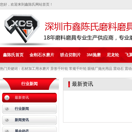
您好，欢迎来到鑫陈氏网站首页！
鑫陈氏首页
金刚石水磨片
骄点切割片
3M抛磨
尼龙轮
飞
热门关键词：石材加工用水磨片 异形千叶轮 常规千叶轮 眼镜厂抛光用品 震动石 震动
最新资讯
行业新闻
最新资讯
行业新闻
新闻资讯
展会动态