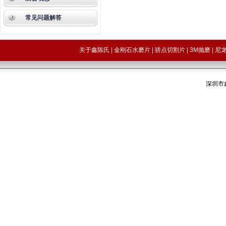
常见问题解答
关于鑫陈氏
|
金刚石水磨片
|
骄点切割片
|
3M抛磨
|
尼
深圳市