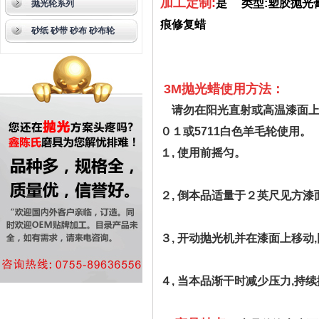
加工定制:
是
类型:塑胶抛
抛光轮系列
痕修复蜡
砂纸 砂带 砂布 砂布轮
3M
抛光蜡
使用方法：
请勿在阳光直射或高温漆面上
０１或
5711
白色羊毛轮使用。
１, 使用前摇匀。
２, 倒本品适量于２英尺见方漆
３, 开动抛光机并在漆面上移动
４, 当本品渐干时减少压力,持