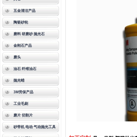
五金清洁产品
陶瓷砂轮
磨料 研磨砂 抛光石
金刚石产品
磨头
油石 纤维油石
抛光蜡
3M劳保产品
工业毛刷
磨片 切割片
砂带机 电动 气动抛光工具