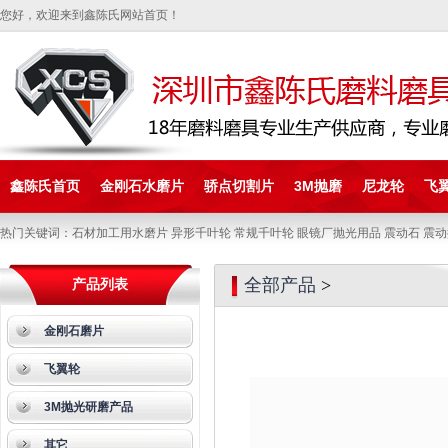
您好，欢迎来到鑫陈氏网站首页！
鑫陈氏首页
金刚石水磨片
骄点切割片
3M抛磨
尼龙轮
飞
热门关键词：石材加工用水磨片 异形千叶轮 常规千叶轮 眼镜厂抛光用品 震动石 震动
全部产品
>
产品列表
金刚石磨片
飞翼轮
3M抛光研磨产品
其它