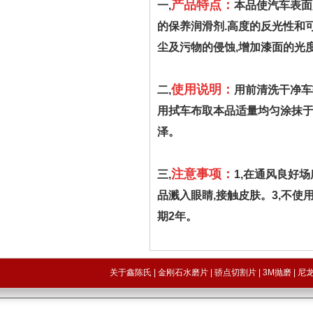
产品特点：
一,
本品使汽车表面
的保养润滑剂.高度的反光性和
尘及污物的侵蚀,增加漆面的光度
使用说明：
二,
用前清洗干净车
用拭车布取本品适量均匀涂抹于
泽。
注意事项：
三,
1,在通风良好
品溅入眼睛,接触皮肤。3,不使
期2年。
关于鑫陈氏
|
金刚石水磨片
|
骄点切割片
|
3M抛磨
|
尼